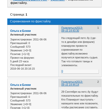
фристайлу.
Страница:
1
Соревнования по фристайлу.
Поделиться
2013-
1
Ольга и Бекки
09-15 14:43:30
Активный участник
На следующий петс.бу (где-
Зарегистрирован
: 2011-06-06
то в декабре или феврале)
Приглашений:
0
планируем провести
Сообщений:
573
соревнования по
Уважение:
[+0/-0]
фристайлу.возможно
Позитив:
[+1/-0]
получится пригласить судью.
Провел на форуме:
5 дней 23 часа
Так что готовьте танцы и
Последний визит:
элемементы.
2016-06-16 20:16:15
0
Поделиться
2013-
2
Ольга и Бекки
09-15 14:44:14
Активный участник
29 Сентября на петс.бу будут
Зарегистрирован
: 2011-06-06
показательные по фристайлу.
Приглашений:
0
Кто Планирует выступать -
Сообщений:
573
напишите мне или позвоните,
Уважение:
[+0/-0]
чтобы расписание составить.
Позитив:
[+1/-0]