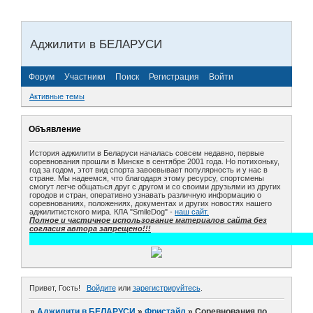
Аджилити в БЕЛАРУСИ
Форум
Участники
Поиск
Регистрация
Войти
Активные темы
Объявление
История аджилити в Беларуси началась совсем недавно, первые
соревнования прошли в Минске в сентябре 2001 года. Но потихоньку,
год за годом, этот вид спорта завоевывает популярность и у нас в
стране. Мы надеемся, что благодаря этому ресурсу, спортсмены
смогут легче общаться друг с другом и со своими друзьями из других
городов и стран, оперативно узнавать различную информацию о
соревнованиях, положениях, документах и других новостях нашего
аджилитистского мира. КЛА "SmileDog" -
наш сайт.
Полное и частичное использование материалов сайта без
согласия автора запрещено!!!
Привет, Гость!
Войдите
или
зарегистрируйтесь
.
»
Аджилити в БЕЛАРУСИ
»
Фристайл
»
Соревнования по